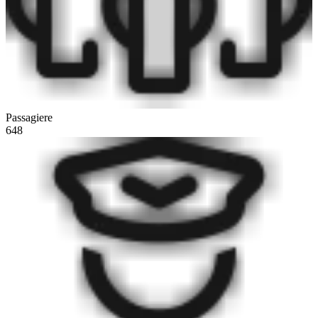
Passagiere
648