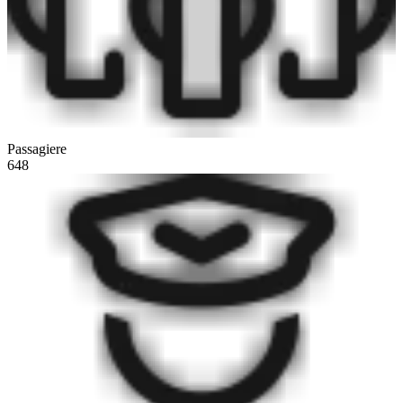
Passagiere
648