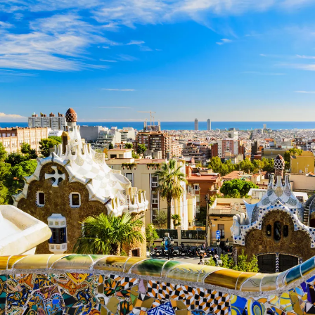
Nur notwendige Cookies
Unvergleichlich lecker
Mit dem Klick auf „geht klar” ermöglichen Sie uns Ihnen über Cookies
personalisierte Werbung und passende Angebote anzeigen. Über „anpas
Cookies” werden lediglich technisch notwendige Cookies gespeichert
Anpassen
Geht klar
Datenschutzerklärung
Cookierichtlinie
Impressum
« zurück
Ihre Cookie-Präferenzen verwalten
Wählen Sie, welche Cookies Sie auf check24.de akzeptieren.
Die Cookierichtlinie finden Sie
hier.
Notwendig