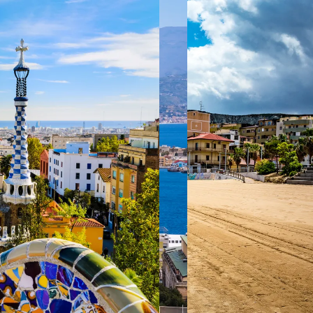
 ein verbessertes Nutzungserlebnis zu servieren und dieses kontinuier
sen” können Sie Ihre persönlichen Präferenzen festlegen. Dies ist au
.