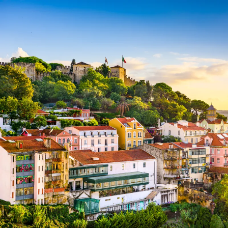
Nur notwendige Cookies
Unvergleichlich lecker
Mit dem Klick auf „geht klar” ermöglichen Sie uns Ihnen über Cookies
personalisierte Werbung und passende Angebote anzeigen. Über „anpas
Cookies” werden lediglich technisch notwendige Cookies gespeichert
Anpassen
Geht klar
Datenschutzerklärung
Cookierichtlinie
Impressum
« zurück
Ihre Cookie-Präferenzen verwalten
Wählen Sie, welche Cookies Sie auf check24.de akzeptieren.
Die Cookierichtlinie finden Sie
hier.
Notwendig