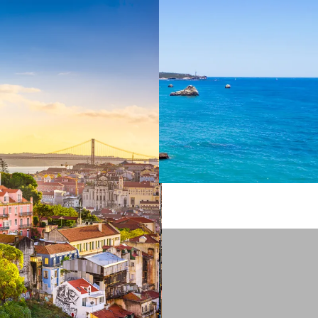
 ein verbessertes Nutzungserlebnis zu servieren und dieses kontinuier
sen” können Sie Ihre persönlichen Präferenzen festlegen. Dies ist au
.