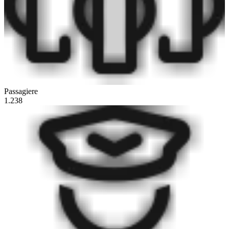
Passagiere
1.238