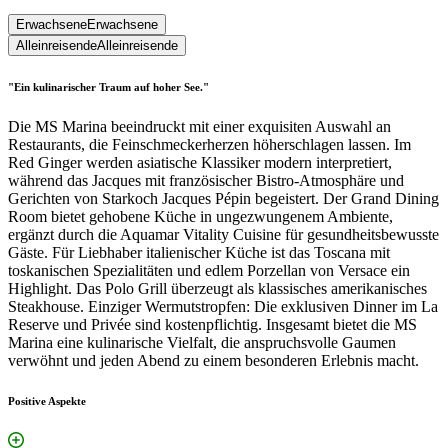
Erwachsene
Erwachsene
Alleinreisende
Alleinreisende
"Ein kulinarischer Traum auf hoher See."
Die MS Marina beeindruckt mit einer exquisiten Auswahl an
Restaurants, die Feinschmeckerherzen höherschlagen lassen. Im
Red Ginger werden asiatische Klassiker modern interpretiert,
während das Jacques mit französischer Bistro-Atmosphäre und
Gerichten von Starkoch Jacques Pépin begeistert. Der Grand Dining
Room bietet gehobene Küche in ungezwungenem Ambiente,
ergänzt durch die Aquamar Vitality Cuisine für gesundheitsbewusste
Gäste. Für Liebhaber italienischer Küche ist das Toscana mit
toskanischen Spezialitäten und edlem Porzellan von Versace ein
Highlight. Das Polo Grill überzeugt als klassisches amerikanisches
Steakhouse. Einziger Wermutstropfen: Die exklusiven Dinner im La
Reserve und Privée sind kostenpflichtig. Insgesamt bietet die MS
Marina eine kulinarische Vielfalt, die anspruchsvolle Gaumen
verwöhnt und jeden Abend zu einem besonderen Erlebnis macht.
Positive Aspekte