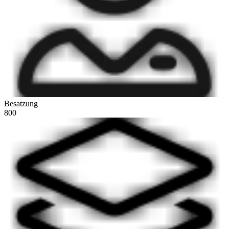
Besatzung
800