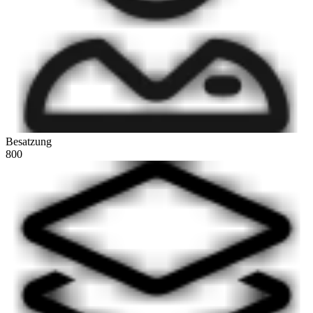
Besatzung
800