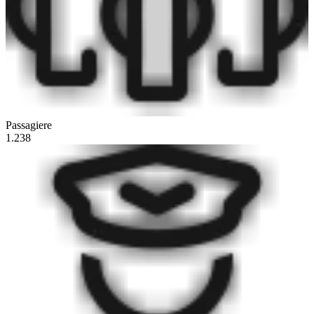
Passagiere
1.238