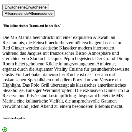
Erwachsene
Erwachsene
Alleinreisende
Alleinreisende
"Ein kulinarischer Traum auf hoher See."
Die MS Marina beeindruckt mit einer exquisiten Auswahl an
Restaurants, die Feinschmeckerherzen höherschlagen lassen. Im
Red Ginger werden asiatische Klassiker modern interpretiert,
während das Jacques mit französischer Bistro-Atmosphäre und
Gerichten von Starkoch Jacques Pépin begeistert. Der Grand Dining
Room bietet gehobene Küche in ungezwungenem Ambiente,
ergänzt durch die Aquamar Vitality Cuisine für gesundheitsbewusste
Gäste. Für Liebhaber italienischer Küche ist das Toscana mit
toskanischen Spezialitäten und edlem Porzellan von Versace ein
Highlight. Das Polo Grill überzeugt als klassisches amerikanisches
Steakhouse. Einziger Wermutstropfen: Die exklusiven Dinner im La
Reserve und Privée sind kostenpflichtig. Insgesamt bietet die MS
Marina eine kulinarische Vielfalt, die anspruchsvolle Gaumen
verwöhnt und jeden Abend zu einem besonderen Erlebnis macht.
Positive Aspekte