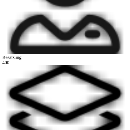
Besatzung
400