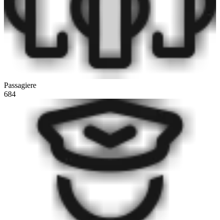
Passagiere
684