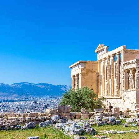
Nur notwendige Cookies
Unvergleichlich lecker
Mit dem Klick auf „geht klar” ermöglichen Sie uns Ihnen über Cookies
personalisierte Werbung und passende Angebote anzeigen. Über „anpas
Cookies” werden lediglich technisch notwendige Cookies gespeichert
Anpassen
Geht klar
Datenschutzerklärung
Cookierichtlinie
Impressum
« zurück
Ihre Cookie-Präferenzen verwalten
Wählen Sie, welche Cookies Sie auf check24.de akzeptieren.
Die Cookierichtlinie finden Sie
hier.
Notwendig