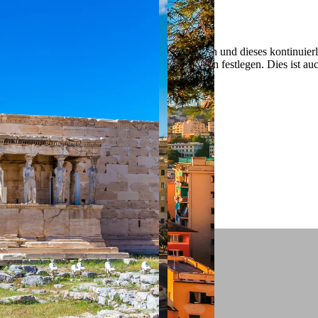
 ein verbessertes Nutzungserlebnis zu servieren und dieses kontinuier
sen” können Sie Ihre persönlichen Präferenzen festlegen. Dies ist au
.