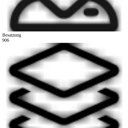
Besatzung
906