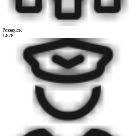
Passagiere
1.878