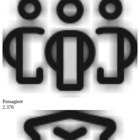
Passagiere
2.376