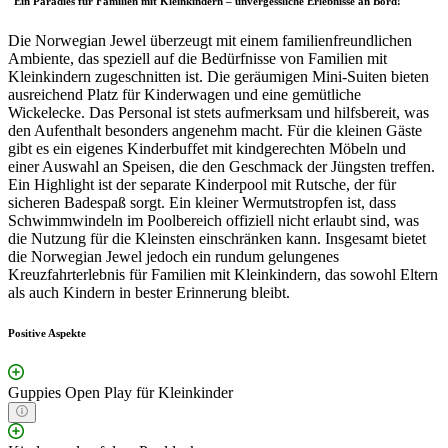
"Ein Paradies für Familien mit Kleinkindern – unvergessliche Erlebnisse an Bord!"
Die Norwegian Jewel überzeugt mit einem familienfreundlichen
Ambiente, das speziell auf die Bedürfnisse von Familien mit
Kleinkindern zugeschnitten ist. Die geräumigen Mini-Suiten bieten
ausreichend Platz für Kinderwagen und eine gemütliche
Wickelecke. Das Personal ist stets aufmerksam und hilfsbereit, was
den Aufenthalt besonders angenehm macht. Für die kleinen Gäste
gibt es ein eigenes Kinderbuffet mit kindgerechten Möbeln und
einer Auswahl an Speisen, die den Geschmack der Jüngsten treffen.
Ein Highlight ist der separate Kinderpool mit Rutsche, der für
sicheren Badespaß sorgt. Ein kleiner Wermutstropfen ist, dass
Schwimmwindeln im Poolbereich offiziell nicht erlaubt sind, was
die Nutzung für die Kleinsten einschränken kann. Insgesamt bietet
die Norwegian Jewel jedoch ein rundum gelungenes
Kreuzfahrterlebnis für Familien mit Kleinkindern, das sowohl Eltern
als auch Kindern in bester Erinnerung bleibt.
Positive Aspekte
Guppies Open Play für Kleinkinder