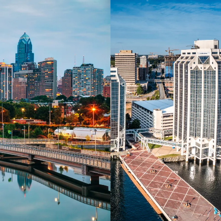
 ein verbessertes Nutzungserlebnis zu servieren und dieses kontinuier
sen” können Sie Ihre persönlichen Präferenzen festlegen. Dies ist au
.