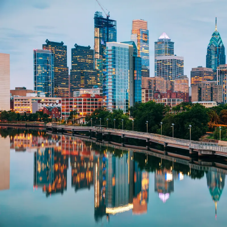
Nur notwendige Cookies
Unvergleichlich lecker
Mit dem Klick auf „geht klar” ermöglichen Sie uns Ihnen über Cookies
personalisierte Werbung und passende Angebote anzeigen. Über „anpas
Cookies” werden lediglich technisch notwendige Cookies gespeichert
Anpassen
Geht klar
Datenschutzerklärung
Cookierichtlinie
Impressum
« zurück
Ihre Cookie-Präferenzen verwalten
Wählen Sie, welche Cookies Sie auf check24.de akzeptieren.
Die Cookierichtlinie finden Sie
hier.
Notwendig