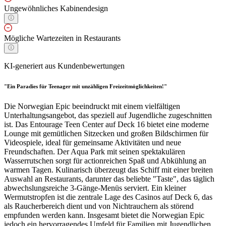
Ungewöhnliches Kabinendesign
Mögliche Wartezeiten in Restaurants
KI-generiert aus Kundenbewertungen
"Ein Paradies für Teenager mit unzähligen Freizeitmöglichkeiten!"
Die Norwegian Epic beeindruckt mit einem vielfältigen
Unterhaltungsangebot, das speziell auf Jugendliche zugeschnitten
ist. Das Entourage Teen Center auf Deck 16 bietet eine moderne
Lounge mit gemütlichen Sitzecken und großen Bildschirmen für
Videospiele, ideal für gemeinsame Aktivitäten und neue
Freundschaften. Der Aqua Park mit seinen spektakulären
Wasserrutschen sorgt für actionreichen Spaß und Abkühlung an
warmen Tagen. Kulinarisch überzeugt das Schiff mit einer breiten
Auswahl an Restaurants, darunter das beliebte "Taste", das täglich
abwechslungsreiche 3-Gänge-Menüs serviert. Ein kleiner
Wermutstropfen ist die zentrale Lage des Casinos auf Deck 6, das
als Raucherbereich dient und von Nichtrauchern als störend
empfunden werden kann. Insgesamt bietet die Norwegian Epic
jedoch ein hervorragendes Umfeld für Familien mit Jugendlichen,