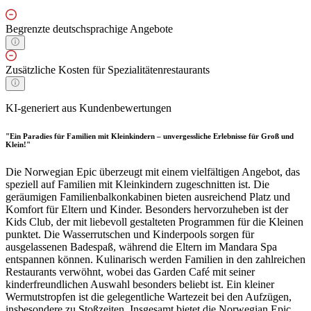
Begrenzte deutschsprachige Angebote
Zusätzliche Kosten für Spezialitätenrestaurants
KI-generiert aus Kundenbewertungen
"Ein Paradies für Familien mit Kleinkindern – unvergessliche Erlebnisse für Groß und
Klein!"
Die Norwegian Epic überzeugt mit einem vielfältigen Angebot, das
speziell auf Familien mit Kleinkindern zugeschnitten ist. Die
geräumigen Familienbalkonkabinen bieten ausreichend Platz und
Komfort für Eltern und Kinder. Besonders hervorzuheben ist der
Kids Club, der mit liebevoll gestalteten Programmen für die Kleinen
punktet. Die Wasserrutschen und Kinderpools sorgen für
ausgelassenen Badespaß, während die Eltern im Mandara Spa
entspannen können. Kulinarisch werden Familien in den zahlreichen
Restaurants verwöhnt, wobei das Garden Café mit seiner
kinderfreundlichen Auswahl besonders beliebt ist. Ein kleiner
Wermutstropfen ist die gelegentliche Wartezeit bei den Aufzügen,
insbesondere zu Stoßzeiten. Insgesamt bietet die Norwegian Epic