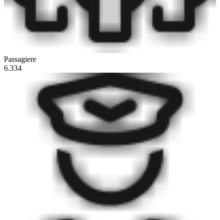
Passagiere
6.334