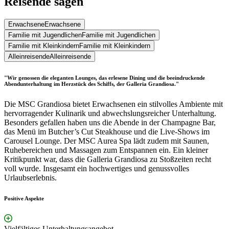
Reisende sagen
Erwachsene
Erwachsene
Familie mit Jugendlichen
Familie mit Jugendlichen
Familie mit Kleinkindern
Familie mit Kleinkindern
Alleinreisende
Alleinreisende
"Wir genossen die eleganten Lounges, das erlesene Dining und die beeindruckende
Abendunterhaltung im Herzstück des Schiffs, der Galleria Grandiosa."
Die MSC Grandiosa bietet Erwachsenen ein stilvolles Ambiente mit
hervorragender Kulinarik und abwechslungsreicher Unterhaltung.
Besonders gefallen haben uns die Abende in der Champagne Bar,
das Menü im Butcher’s Cut Steakhouse und die Live-Shows im
Carousel Lounge. Der MSC Aurea Spa lädt zudem mit Saunen,
Ruhebereichen und Massagen zum Entspannen ein. Ein kleiner
Kritikpunkt war, dass die Galleria Grandiosa zu Stoßzeiten recht
voll wurde. Insgesamt ein hochwertiges und genussvolles
Urlaubserlebnis.
Positive Aspekte
Vielfältiges Unterhaltungsangebot