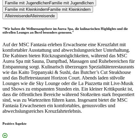
Familie mit Jugendlichen
Familie mit Jugendlichen
Familie mit Kleinkindern
Familie mit Kleinkindern
Alleinreisende
Alleinreisende
"Wir haben die Wellnessangebote im Aurea Spa, die kulinarischen Highlights und die
stilvollen Lounges an Bord besonders genossen."
Auf der MSC Fantasia erleben Erwachsene eine Kreuzfahrt mit
komfortabler Ausstattung und abwechslungsreicher Unterhaltung.
Die Kabinen bieten Rückzugsmöglichkeiten, während das MSC
Aurea Spa mit Sauna, Dampfbad, Massagen und Ruhebereichen für
Entspannung sorgt. Kulinarisch überzeugen Spezialitätenrestaurants
wie das Kaito Teppanyaki & Sushi, das Butcher’s Cut Steakhouse
und das Buffetrestaurant Horizon Court. Abends laden stilvolle
Lounges wie die Sky Lounge oder die La Piazzetta mit Live-Musik
und Shows zu entspannten Stunden ein. Ein kleiner Kritikpunkt ist,
dass die öffentlichen Bereiche während Stoßzeiten stark frequentiert
sind, was zu Wartezeiten führen kann. Insgesamt bietet die MSC
Fantasia Erwachsenen ein komfortables, genussvolles und
abwechslungsreiches Kreuzfahrterlebnis.
Positive Aspekte