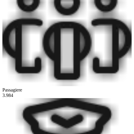
Passagiere
3.984