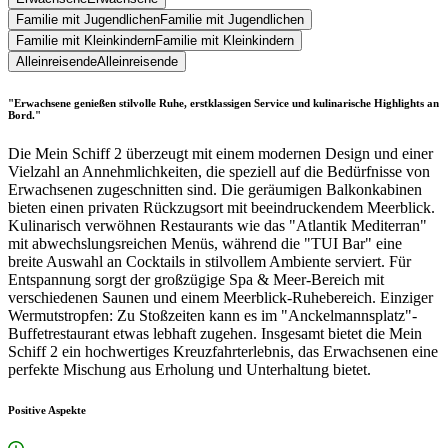
Familie mit Jugendlichen
Familie mit Jugendlichen
Familie mit Kleinkindern
Familie mit Kleinkindern
Alleinreisende
Alleinreisende
"Erwachsene genießen stilvolle Ruhe, erstklassigen Service und kulinarische Highlights an
Bord."
Die Mein Schiff 2 überzeugt mit einem modernen Design und einer
Vielzahl an Annehmlichkeiten, die speziell auf die Bedürfnisse von
Erwachsenen zugeschnitten sind. Die geräumigen Balkonkabinen
bieten einen privaten Rückzugsort mit beeindruckendem Meerblick.
Kulinarisch verwöhnen Restaurants wie das "Atlantik Mediterran"
mit abwechslungsreichen Menüs, während die "TUI Bar" eine
breite Auswahl an Cocktails in stilvollem Ambiente serviert. Für
Entspannung sorgt der großzügige Spa & Meer-Bereich mit
verschiedenen Saunen und einem Meerblick-Ruhebereich. Einziger
Wermutstropfen: Zu Stoßzeiten kann es im "Anckelmannsplatz"-
Buffetrestaurant etwas lebhaft zugehen. Insgesamt bietet die Mein
Schiff 2 ein hochwertiges Kreuzfahrterlebnis, das Erwachsenen eine
perfekte Mischung aus Erholung und Unterhaltung bietet.
Positive Aspekte