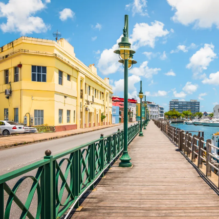
Nur notwendige Cookies
Unvergleichlich lecker
Mit dem Klick auf „geht klar” ermöglichen Sie uns Ihnen über Cookies
personalisierte Werbung und passende Angebote anzeigen. Über „anpas
Cookies” werden lediglich technisch notwendige Cookies gespeichert
Anpassen
Geht klar
Datenschutzerklärung
Cookierichtlinie
Impressum
« zurück
Ihre Cookie-Präferenzen verwalten
Wählen Sie, welche Cookies Sie auf check24.de akzeptieren.
Die Cookierichtlinie finden Sie
hier.
Notwendig