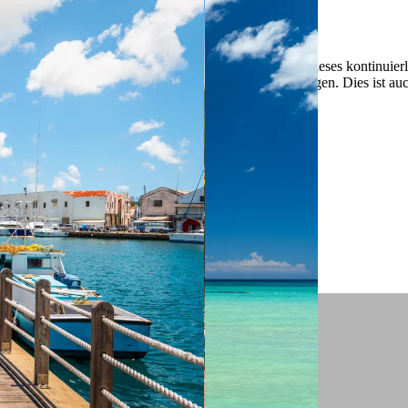
 ein verbessertes Nutzungserlebnis zu servieren und dieses kontinuier
sen” können Sie Ihre persönlichen Präferenzen festlegen. Dies ist au
.