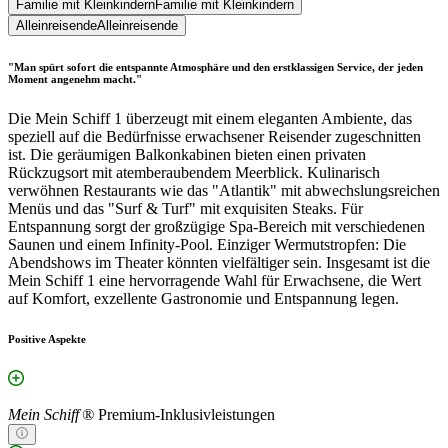
Familie mit Kleinkindern
Familie mit Kleinkindern
Alleinreisende
Alleinreisende
"Man spürt sofort die entspannte Atmosphäre und den erstklassigen Service, der jeden
Moment angenehm macht."
Die Mein Schiff 1 überzeugt mit einem eleganten Ambiente, das
speziell auf die Bedürfnisse erwachsener Reisender zugeschnitten
ist. Die geräumigen Balkonkabinen bieten einen privaten
Rückzugsort mit atemberaubendem Meerblick. Kulinarisch
verwöhnen Restaurants wie das "Atlantik" mit abwechslungsreichen
Menüs und das "Surf & Turf" mit exquisiten Steaks. Für
Entspannung sorgt der großzügige Spa-Bereich mit verschiedenen
Saunen und einem Infinity-Pool. Einziger Wermutstropfen: Die
Abendshows im Theater könnten vielfältiger sein. Insgesamt ist die
Mein Schiff 1 eine hervorragende Wahl für Erwachsene, die Wert
auf Komfort, exzellente Gastronomie und Entspannung legen.
Positive Aspekte
Mein Schiff ®
Premium-Inklusivleistungen