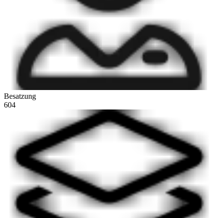
Besatzung
604