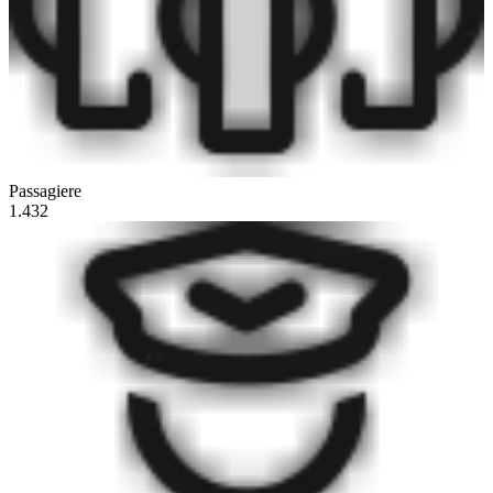
Passagiere
1.432