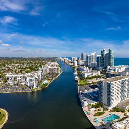
Nur notwendige Cookies
Unvergleichlich lecker
Mit dem Klick auf „geht klar” ermöglichen Sie uns Ihnen über Cookies
personalisierte Werbung und passende Angebote anzeigen. Über „anpas
Cookies” werden lediglich technisch notwendige Cookies gespeichert
Anpassen
Geht klar
Datenschutzerklärung
Cookierichtlinie
Impressum
« zurück
Ihre Cookie-Präferenzen verwalten
Wählen Sie, welche Cookies Sie auf check24.de akzeptieren.
Die Cookierichtlinie finden Sie
hier.
Notwendig