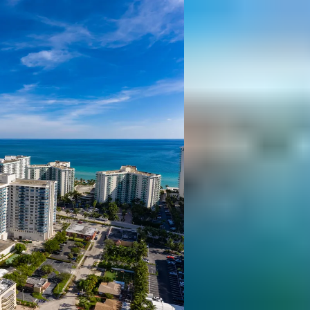
 ein verbessertes Nutzungserlebnis zu servieren und dieses kontinuier
sen” können Sie Ihre persönlichen Präferenzen festlegen. Dies ist au
.