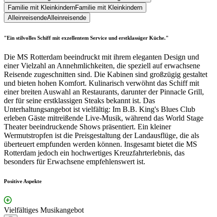
Familie mit Kleinkindern
Familie mit Kleinkindern
Alleinreisende
Alleinreisende
"Ein stilvolles Schiff mit exzellentem Service und erstklassiger Küche."
Die MS Rotterdam beeindruckt mit ihrem eleganten Design und
einer Vielzahl an Annehmlichkeiten, die speziell auf erwachsene
Reisende zugeschnitten sind. Die Kabinen sind großzügig gestaltet
und bieten hohen Komfort. Kulinarisch verwöhnt das Schiff mit
einer breiten Auswahl an Restaurants, darunter der Pinnacle Grill,
der für seine erstklassigen Steaks bekannt ist. Das
Unterhaltungsangebot ist vielfältig: Im B.B. King's Blues Club
erleben Gäste mitreißende Live-Musik, während das World Stage
Theater beeindruckende Shows präsentiert. Ein kleiner
Wermutstropfen ist die Preisgestaltung der Landausflüge, die als
überteuert empfunden werden können. Insgesamt bietet die MS
Rotterdam jedoch ein hochwertiges Kreuzfahrterlebnis, das
besonders für Erwachsene empfehlenswert ist.
Positive Aspekte
Vielfältiges Musikangebot