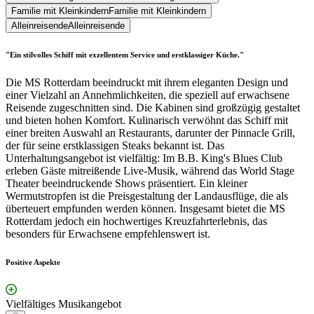
Familie mit Kleinkindern
Familie mit Kleinkindern
Alleinreisende
Alleinreisende
"Ein stilvolles Schiff mit exzellentem Service und erstklassiger Küche."
Die MS Rotterdam beeindruckt mit ihrem eleganten Design und
einer Vielzahl an Annehmlichkeiten, die speziell auf erwachsene
Reisende zugeschnitten sind. Die Kabinen sind großzügig gestaltet
und bieten hohen Komfort. Kulinarisch verwöhnt das Schiff mit
einer breiten Auswahl an Restaurants, darunter der Pinnacle Grill,
der für seine erstklassigen Steaks bekannt ist. Das
Unterhaltungsangebot ist vielfältig: Im B.B. King's Blues Club
erleben Gäste mitreißende Live-Musik, während das World Stage
Theater beeindruckende Shows präsentiert. Ein kleiner
Wermutstropfen ist die Preisgestaltung der Landausflüge, die als
überteuert empfunden werden können. Insgesamt bietet die MS
Rotterdam jedoch ein hochwertiges Kreuzfahrterlebnis, das
besonders für Erwachsene empfehlenswert ist.
Positive Aspekte
Vielfältiges Musikangebot