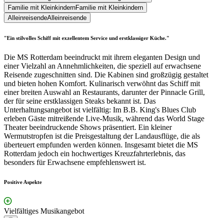
Familie mit Kleinkindern
Familie mit Kleinkindern
Alleinreisende
Alleinreisende
"Ein stilvolles Schiff mit exzellentem Service und erstklassiger Küche."
Die MS Rotterdam beeindruckt mit ihrem eleganten Design und
einer Vielzahl an Annehmlichkeiten, die speziell auf erwachsene
Reisende zugeschnitten sind. Die Kabinen sind großzügig gestaltet
und bieten hohen Komfort. Kulinarisch verwöhnt das Schiff mit
einer breiten Auswahl an Restaurants, darunter der Pinnacle Grill,
der für seine erstklassigen Steaks bekannt ist. Das
Unterhaltungsangebot ist vielfältig: Im B.B. King's Blues Club
erleben Gäste mitreißende Live-Musik, während das World Stage
Theater beeindruckende Shows präsentiert. Ein kleiner
Wermutstropfen ist die Preisgestaltung der Landausflüge, die als
überteuert empfunden werden können. Insgesamt bietet die MS
Rotterdam jedoch ein hochwertiges Kreuzfahrterlebnis, das
besonders für Erwachsene empfehlenswert ist.
Positive Aspekte
Vielfältiges Musikangebot