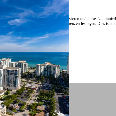
 ein verbessertes Nutzungserlebnis zu servieren und dieses kontinuier
sen” können Sie Ihre persönlichen Präferenzen festlegen. Dies ist au
.