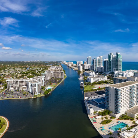
Nur notwendige Cookies
Unvergleichlich lecker
Mit dem Klick auf „geht klar” ermöglichen Sie uns Ihnen über Cookies
personalisierte Werbung und passende Angebote anzeigen. Über „anpas
Cookies” werden lediglich technisch notwendige Cookies gespeichert
Anpassen
Geht klar
Datenschutzerklärung
Cookierichtlinie
Impressum
« zurück
Ihre Cookie-Präferenzen verwalten
Wählen Sie, welche Cookies Sie auf check24.de akzeptieren.
Die Cookierichtlinie finden Sie
hier.
Notwendig