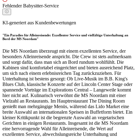
Fehlender Babysitter-Service
KI-generiert aus Kundenbewertungen
"Ein Paradies für Alleinreisende: Exzellenter Service und vielfältige Unterhaltung an
Bord der MS Noordam"
Die MS Noordam überzeugt mit einem exzellenten Service, der
besonders Alleinreisende anspricht. Die Crew ist stets aufmerksam
und sorgt dafür, dass man sich an Bord rundum wohlfühlt. Die
Kabinen sind komfortabel eingerichtet und bieten ausreichend Platz,
um sich nach einem erlebnisreichen Tag zurückzuziehen. Für
Unterhaltung ist bestens gesorgt: Ob Live-Musik im B.B. King's
Blues Club, klassische Konzerte auf der Lincoln Center Stage oder
spannende Vorträge im Explorations Central – Langeweile kommt
hier nicht auf. Kulinarisch verwöhnt die MS Noordam mit einer
Vielzahl an Restaurants. Im Hauptrestaurant The Dining Room
genießt man mehrgängige Menüs, während das Lido Market eine
breite Auswahl an internationalen Speisen in Buffetform bietet. Ein
kleiner Kritikpunkt ist die begrenzte Auswahl an vegetarischen
Gerichten in einigen Restaurants. Insgesamt ist die MS Noordam
eine hervorragende Wahl für Alleinreisende, die Wert auf
exzellenten Service, abwechslungsreiche Unterhaltung und