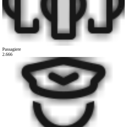
Passagiere
2.666