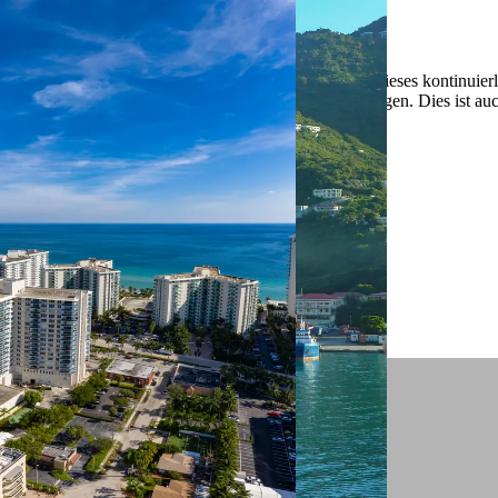
 ein verbessertes Nutzungserlebnis zu servieren und dieses kontinuier
sen” können Sie Ihre persönlichen Präferenzen festlegen. Dies ist au
.