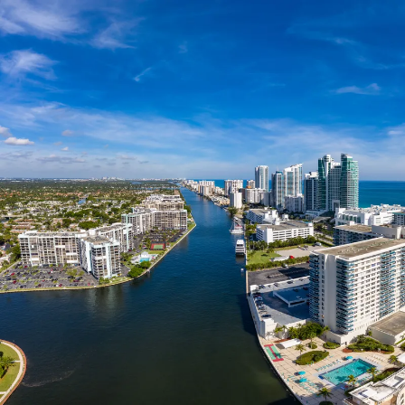
Nur notwendige Cookies
Unvergleichlich lecker
Mit dem Klick auf „geht klar” ermöglichen Sie uns Ihnen über Cookies
personalisierte Werbung und passende Angebote anzeigen. Über „anpas
Cookies” werden lediglich technisch notwendige Cookies gespeichert
Anpassen
Geht klar
Datenschutzerklärung
Cookierichtlinie
Impressum
« zurück
Ihre Cookie-Präferenzen verwalten
Wählen Sie, welche Cookies Sie auf check24.de akzeptieren.
Die Cookierichtlinie finden Sie
hier.
Notwendig