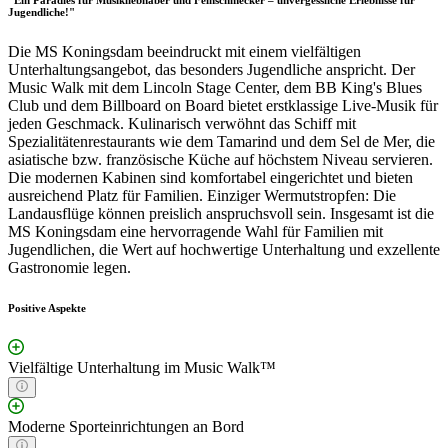
"Ein Paradies für Musikliebhaber und Feinschmecker – unvergessliche Erlebnisse für
Jugendliche!"
Die MS Koningsdam beeindruckt mit einem vielfältigen
Unterhaltungsangebot, das besonders Jugendliche anspricht. Der
Music Walk mit dem Lincoln Stage Center, dem BB King's Blues
Club und dem Billboard on Board bietet erstklassige Live-Musik für
jeden Geschmack. Kulinarisch verwöhnt das Schiff mit
Spezialitätenrestaurants wie dem Tamarind und dem Sel de Mer, die
asiatische bzw. französische Küche auf höchstem Niveau servieren.
Die modernen Kabinen sind komfortabel eingerichtet und bieten
ausreichend Platz für Familien. Einziger Wermutstropfen: Die
Landausflüge können preislich anspruchsvoll sein. Insgesamt ist die
MS Koningsdam eine hervorragende Wahl für Familien mit
Jugendlichen, die Wert auf hochwertige Unterhaltung und exzellente
Gastronomie legen.
Positive Aspekte
Vielfältige Unterhaltung im Music Walk™
Moderne Sporteinrichtungen an Bord