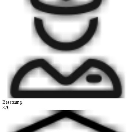
Besatzung
876