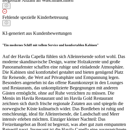
Begrenzte Anzahl an Waschmaschinen
Fehlende spezielle Kinderbetreuung
KI-generiert aus Kundenbewertungen
"Ein modernes Schiff mit tollem Service und komfortablen Kabinen"
Auf der Havila Capella fühlen sich Alleinreisende sofort wohl. Das
moderne skandinavische Design, warme Holzakzente und große
Panoramafenster schaffen eine ruhige und einladende Atmosphäre.
Die Kabinen sind komfortabel gestaltet und bieten genügend Platz
für Reisende, die Wert auf Privatsphäre und Entspannung legen.
Besonders angenehm ist das offene Raumkonzept in den Lounges
und Restaurants, das unkomplizierte Begegnungen mit anderen
Gästen ermöglicht, ohne auf Ruhe verzichten zu müssen. Die
Menüs im Havila Restaurant und im Havila Gold Restaurant
zeichnen sich durch frische regionale Zutaten aus und spiegeln die
norwegische Küste kulinarisch wider. Das Bordleben ist ruhig und
entschleunigt, ideal für Alleinreisende, die Landschaft und Meer
intensiv erleben möchten. Einziger kleiner Nachteil: Das
Freizeitangebot an Bord ist begrenzt, was aber gut zum entspannten
Reisestil passt. Insgesamt ist die Havila Capella eine ausgezeichnete