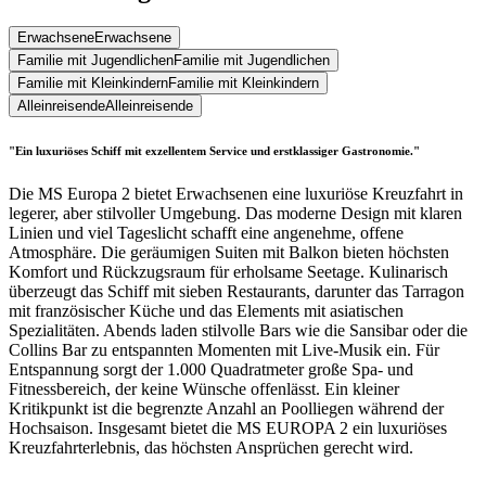
Erwachsene
Erwachsene
Familie mit Jugendlichen
Familie mit Jugendlichen
Familie mit Kleinkindern
Familie mit Kleinkindern
Alleinreisende
Alleinreisende
"Ein luxuriöses Schiff mit exzellentem Service und erstklassiger Gastronomie."
Die MS Europa 2 bietet Erwachsenen eine luxuriöse Kreuzfahrt in
legerer, aber stilvoller Umgebung. Das moderne Design mit klaren
Linien und viel Tageslicht schafft eine angenehme, offene
Atmosphäre. Die geräumigen Suiten mit Balkon bieten höchsten
Komfort und Rückzugsraum für erholsame Seetage. Kulinarisch
überzeugt das Schiff mit sieben Restaurants, darunter das Tarragon
mit französischer Küche und das Elements mit asiatischen
Spezialitäten. Abends laden stilvolle Bars wie die Sansibar oder die
Collins Bar zu entspannten Momenten mit Live-Musik ein. Für
Entspannung sorgt der 1.000 Quadratmeter große Spa- und
Fitnessbereich, der keine Wünsche offenlässt. Ein kleiner
Kritikpunkt ist die begrenzte Anzahl an Poolliegen während der
Hochsaison. Insgesamt bietet die MS EUROPA 2 ein luxuriöses
Kreuzfahrterlebnis, das höchsten Ansprüchen gerecht wird.