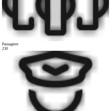
Passagiere
230