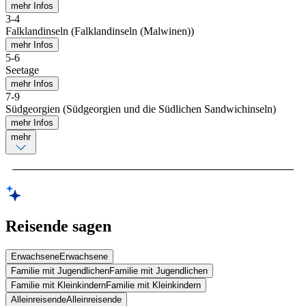
mehr Infos
3
-
4
Falklandinseln (Falklandinseln (Malwinen))
mehr Infos
5
-
6
Seetage
mehr Infos
7
-
9
Südgeorgien (Südgeorgien und die Südlichen Sandwichinseln)
mehr Infos
mehr
Reisende sagen
Erwachsene
Erwachsene
Familie mit Jugendlichen
Familie mit Jugendlichen
Familie mit Kleinkindern
Familie mit Kleinkindern
Alleinreisende
Alleinreisende