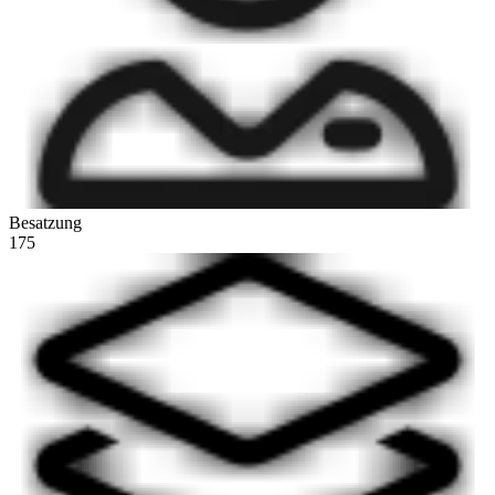
Besatzung
175