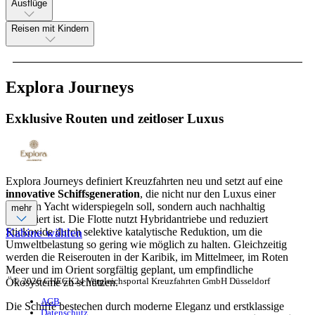
Ausflüge
Reisen mit Kindern
Explora Journeys
Exklusive Routen und zeitloser Luxus
Explora Journeys definiert Kreuzfahrten neu und setzt auf eine
innovative Schiffsgeneration
, die nicht nur den Luxus einer
privaten Yacht widerspiegeln soll, sondern auch nachhaltig
mehr
konzipiert ist. Die Flotte nutzt Hybridantriebe und reduziert
Stickoxide durch selektive katalytische Reduktion, um die
Kabine wählen
Umweltbelastung so gering wie möglich zu halten. Gleichzeitig
werden die Reiserouten in der Karibik, im Mittelmeer, im Roten
Meer und im Orient sorgfältig geplant, um empfindliche
© 2026 CHECK24 Vergleichsportal Kreuzfahrten GmbH Düsseldorf
Ökosysteme zu schützen.
AGB
Die Schiffe bestechen durch moderne Eleganz und erstklassige
Datenschutz