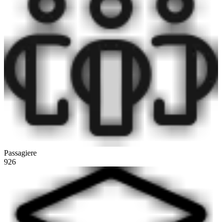
Passagiere
926