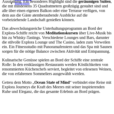
Ausstattung. Ein besonderes Highlight sind die
geräumigen Suiten
,
Impressum
die mit mindestens 35 Quadratmetern großzügig gestaltet sind und
alle über einen eigenen Balkon oder eine Terrasse verfügen, von
dem aus die Gäste atemberaubende Ausblicke auf die
vorbeiziehende Landschaft genießen können.
Das abwechslungsreiche Unterhaltungsprogramm an Bord der
Explora-Schiffe reicht von
Meditationskursen
über Live-Musik bis
hin zu Whisky-Tastings. Verschiedene Lounges und Bars, darunter
die stilvolle Explora Lounge und The Casino, laden zum Verweilen
ein. Ein Fitnessstudio mit Panoramafenstern und das Spa mit Saunen
sorgen für die nötige Balance zwischen Aktivität und Entspannung.
Kulinarische Genüsse spielen an Bord der Schiffe eine zentrale
Rolle: In den erstklassigen Restaurants werden Köstlichkeiten von
renommierten Küchenchefs serviert, begleitet von erlesenen Weinen,
die von erfahrenen Sommeliers ausgewählt werden.
Getreu dem Motto „
Ocean State of Mind
“ verbindet eine Reise mit
Explora Journeys die Kraft des Meeres mit seiner inspirierenden
Ruhe und Eleganz, die das gesamte Erlebnis an Bord prägen.