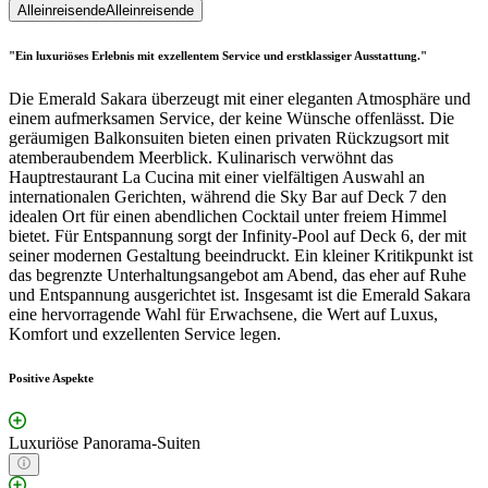
Alleinreisende
Alleinreisende
"Ein luxuriöses Erlebnis mit exzellentem Service und erstklassiger Ausstattung."
Die Emerald Sakara überzeugt mit einer eleganten Atmosphäre und
einem aufmerksamen Service, der keine Wünsche offenlässt. Die
geräumigen Balkonsuiten bieten einen privaten Rückzugsort mit
atemberaubendem Meerblick. Kulinarisch verwöhnt das
Hauptrestaurant La Cucina mit einer vielfältigen Auswahl an
internationalen Gerichten, während die Sky Bar auf Deck 7 den
idealen Ort für einen abendlichen Cocktail unter freiem Himmel
bietet. Für Entspannung sorgt der Infinity-Pool auf Deck 6, der mit
seiner modernen Gestaltung beeindruckt. Ein kleiner Kritikpunkt ist
das begrenzte Unterhaltungsangebot am Abend, das eher auf Ruhe
und Entspannung ausgerichtet ist. Insgesamt ist die Emerald Sakara
eine hervorragende Wahl für Erwachsene, die Wert auf Luxus,
Komfort und exzellenten Service legen.
Positive Aspekte
Luxuriöse Panorama-Suiten