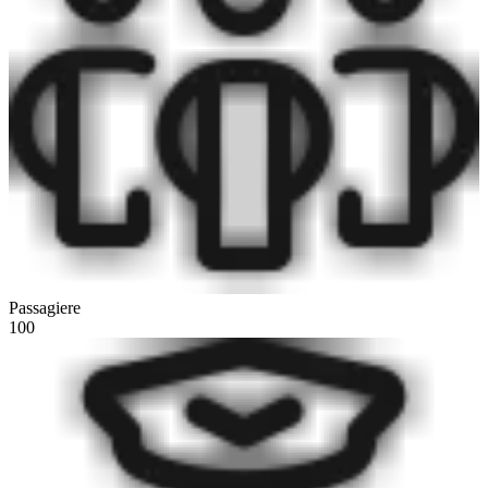
Passagiere
100