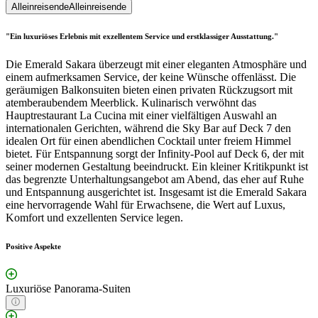
Alleinreisende
Alleinreisende
"Ein luxuriöses Erlebnis mit exzellentem Service und erstklassiger Ausstattung."
Die Emerald Sakara überzeugt mit einer eleganten Atmosphäre und
einem aufmerksamen Service, der keine Wünsche offenlässt. Die
geräumigen Balkonsuiten bieten einen privaten Rückzugsort mit
atemberaubendem Meerblick. Kulinarisch verwöhnt das
Hauptrestaurant La Cucina mit einer vielfältigen Auswahl an
internationalen Gerichten, während die Sky Bar auf Deck 7 den
idealen Ort für einen abendlichen Cocktail unter freiem Himmel
bietet. Für Entspannung sorgt der Infinity-Pool auf Deck 6, der mit
seiner modernen Gestaltung beeindruckt. Ein kleiner Kritikpunkt ist
das begrenzte Unterhaltungsangebot am Abend, das eher auf Ruhe
und Entspannung ausgerichtet ist. Insgesamt ist die Emerald Sakara
eine hervorragende Wahl für Erwachsene, die Wert auf Luxus,
Komfort und exzellenten Service legen.
Positive Aspekte
Luxuriöse Panorama-Suiten