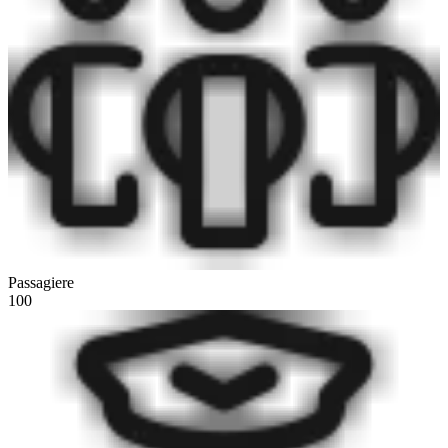
Passagiere
100