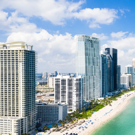
Nur notwendige Cookies
Unvergleichlich lecker
Mit dem Klick auf „geht klar” ermöglichen Sie uns Ihnen über Cookies
personalisierte Werbung und passende Angebote anzeigen. Über „anpas
Cookies” werden lediglich technisch notwendige Cookies gespeichert
Anpassen
Geht klar
Datenschutzerklärung
Cookierichtlinie
Impressum
« zurück
Ihre Cookie-Präferenzen verwalten
Wählen Sie, welche Cookies Sie auf check24.de akzeptieren.
Die Cookierichtlinie finden Sie
hier.
Notwendig