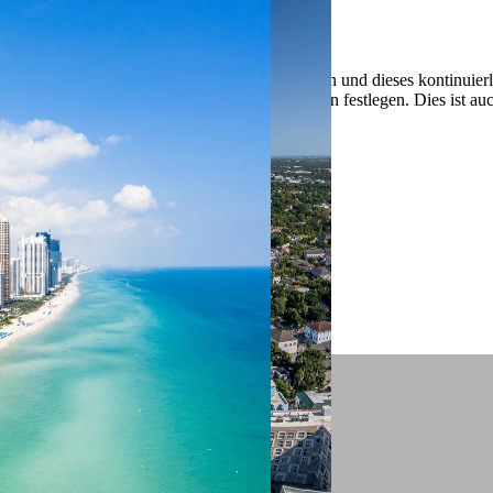
 ein verbessertes Nutzungserlebnis zu servieren und dieses kontinuier
sen” können Sie Ihre persönlichen Präferenzen festlegen. Dies ist au
.