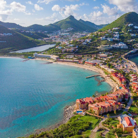
Nur notwendige Cookies
Unvergleichlich lecker
Mit dem Klick auf „geht klar” ermöglichen Sie uns Ihnen über Cookies
personalisierte Werbung und passende Angebote anzeigen. Über „anpas
Cookies” werden lediglich technisch notwendige Cookies gespeichert
Anpassen
Geht klar
Datenschutzerklärung
Cookierichtlinie
Impressum
« zurück
Ihre Cookie-Präferenzen verwalten
Wählen Sie, welche Cookies Sie auf check24.de akzeptieren.
Die Cookierichtlinie finden Sie
hier.
Notwendig