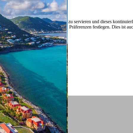
 ein verbessertes Nutzungserlebnis zu servieren und dieses kontinuier
sen” können Sie Ihre persönlichen Präferenzen festlegen. Dies ist au
.