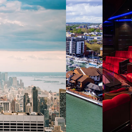
 ein verbessertes Nutzungserlebnis zu servieren und dieses kontinuier
sen” können Sie Ihre persönlichen Präferenzen festlegen. Dies ist au
.