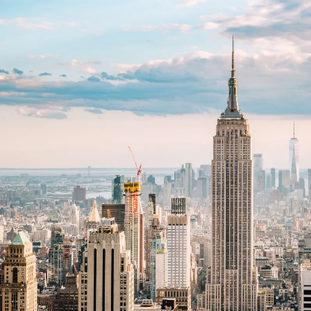
Nur notwendige Cookies
Unvergleichlich lecker
Mit dem Klick auf „geht klar” ermöglichen Sie uns Ihnen über Cookies
personalisierte Werbung und passende Angebote anzeigen. Über „anpas
Cookies” werden lediglich technisch notwendige Cookies gespeichert
Anpassen
Geht klar
Datenschutzerklärung
Cookierichtlinie
Impressum
« zurück
Ihre Cookie-Präferenzen verwalten
Wählen Sie, welche Cookies Sie auf check24.de akzeptieren.
Die Cookierichtlinie finden Sie
hier.
Notwendig