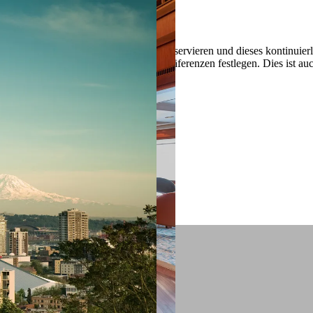
 ein verbessertes Nutzungserlebnis zu servieren und dieses kontinuier
sen” können Sie Ihre persönlichen Präferenzen festlegen. Dies ist au
.