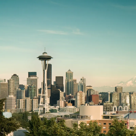
Nur notwendige Cookies
Unvergleichlich lecker
Mit dem Klick auf „geht klar” ermöglichen Sie uns Ihnen über Cookies
personalisierte Werbung und passende Angebote anzeigen. Über „anpas
Cookies” werden lediglich technisch notwendige Cookies gespeichert
Anpassen
Geht klar
Datenschutzerklärung
Cookierichtlinie
Impressum
« zurück
Ihre Cookie-Präferenzen verwalten
Wählen Sie, welche Cookies Sie auf check24.de akzeptieren.
Die Cookierichtlinie finden Sie
hier.
Notwendig