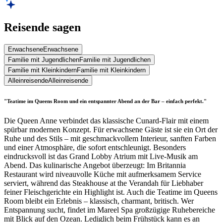
Reisende sagen
Erwachsene
Erwachsene
Familie mit Jugendlichen
Familie mit Jugendlichen
Familie mit Kleinkindern
Familie mit Kleinkindern
Alleinreisende
Alleinreisende
"Teatime im Queens Room und ein entspannter Abend an der Bar – einfach perfekt."
Die Queen Anne verbindet das klassische Cunard-Flair mit einem
spürbar modernen Konzept. Für erwachsene Gäste ist sie ein Ort der
Ruhe und des Stils – mit geschmackvollem Interieur, sanften Farben
und einer Atmosphäre, die sofort entschleunigt. Besonders
eindrucksvoll ist das Grand Lobby Atrium mit Live-Musik am
Abend. Das kulinarische Angebot überzeugt: Im Britannia
Restaurant wird niveauvolle Küche mit aufmerksamem Service
serviert, während das Steakhouse at the Verandah für Liebhaber
feiner Fleischgerichte ein Highlight ist. Auch die Teatime im Queens
Room bleibt ein Erlebnis – klassisch, charmant, britisch. Wer
Entspannung sucht, findet im Mareel Spa großzügige Ruhebereiche
mit Blick auf den Ozean. Lediglich beim Frühstück kann es an