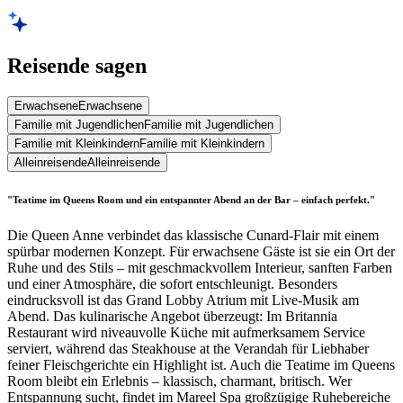
Reisende sagen
Erwachsene
Erwachsene
Familie mit Jugendlichen
Familie mit Jugendlichen
Familie mit Kleinkindern
Familie mit Kleinkindern
Alleinreisende
Alleinreisende
"Teatime im Queens Room und ein entspannter Abend an der Bar – einfach perfekt."
Die Queen Anne verbindet das klassische Cunard-Flair mit einem
spürbar modernen Konzept. Für erwachsene Gäste ist sie ein Ort der
Ruhe und des Stils – mit geschmackvollem Interieur, sanften Farben
und einer Atmosphäre, die sofort entschleunigt. Besonders
eindrucksvoll ist das Grand Lobby Atrium mit Live-Musik am
Abend. Das kulinarische Angebot überzeugt: Im Britannia
Restaurant wird niveauvolle Küche mit aufmerksamem Service
serviert, während das Steakhouse at the Verandah für Liebhaber
feiner Fleischgerichte ein Highlight ist. Auch die Teatime im Queens
Room bleibt ein Erlebnis – klassisch, charmant, britisch. Wer
Entspannung sucht, findet im Mareel Spa großzügige Ruhebereiche