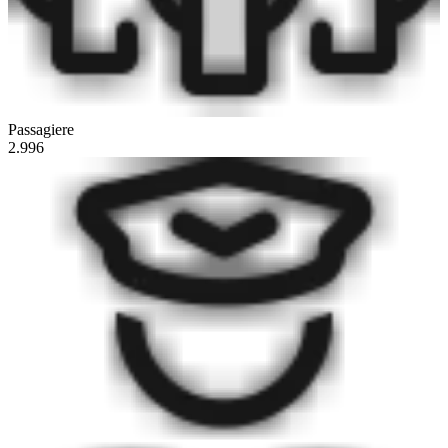
Passagiere
2.996