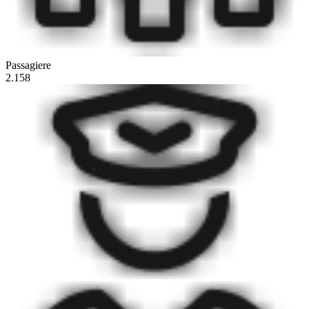
Passagiere
2.158