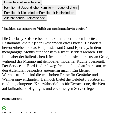
Erwachsene
Erwachsene
Familie mit Jugendlichen
Familie mit Jugendlichen
Familie mit Kleinkindern
Familie mit Kleinkindern
Alleinreisende
Alleinreisende
"Ein Schiff, das kulinarische Vielfalt und exzellenten Service vereint."
Die Celebrity Solstice beeindruckt mit einer breiten Palette an
Restaurants, die für jeden Geschmack etwas bieten. Besonders
hervorzuheben ist das Hauptrestaurant Grand Épernay, in dem
mehrgängige Menüs auf höchstem Niveau serviert werden. Für
Liebhaber der italienischen Küche empfiehlt sich der Tuscan Grille,
während das Murano mit gehobener moderner Küche überzeugt.
Der Service an Bord ist durchweg freundlich und aufmerksam, was
den Aufenthalt besonders angenehm macht. Ein kleiner
Wermutstropfen sind die teils hohen Preise für Getränke und
Wellnessanwendungen. Dennoch bietet die Celebrity Solstice ein
rundum gelungenes Kreuzfahrterlebnis für Erwachsene, die Wert
auf kulinarische Highlights und erstklassigen Service legen.
Positive Aspekte