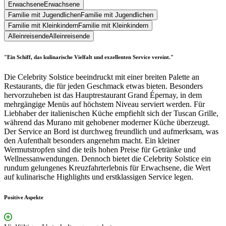
Erwachsene
Erwachsene
Familie mit Jugendlichen
Familie mit Jugendlichen
Familie mit Kleinkindern
Familie mit Kleinkindern
Alleinreisende
Alleinreisende
"Ein Schiff, das kulinarische Vielfalt und exzellenten Service vereint."
Die Celebrity Solstice beeindruckt mit einer breiten Palette an
Restaurants, die für jeden Geschmack etwas bieten. Besonders
hervorzuheben ist das Hauptrestaurant Grand Épernay, in dem
mehrgängige Menüs auf höchstem Niveau serviert werden. Für
Liebhaber der italienischen Küche empfiehlt sich der Tuscan Grille,
während das Murano mit gehobener moderner Küche überzeugt.
Der Service an Bord ist durchweg freundlich und aufmerksam, was
den Aufenthalt besonders angenehm macht. Ein kleiner
Wermutstropfen sind die teils hohen Preise für Getränke und
Wellnessanwendungen. Dennoch bietet die Celebrity Solstice ein
rundum gelungenes Kreuzfahrterlebnis für Erwachsene, die Wert
auf kulinarische Highlights und erstklassigen Service legen.
Positive Aspekte