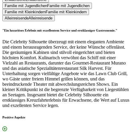
Familie mit Jugendlichen
Familie mit Jugendlichen
Familie mit Kleinkindern
Familie mit Kleinkindern
Alleinreisende
Alleinreisende
"Ein luxuriöses Erlebnis mit exzellentem Service und erstklassiger Gastronomie."
Die Celebrity Silhouette überzeugt mit einem eleganten Ambiente
und einem herausragenden Service, der keine Wünsche offenlässt.
Die geräumigen Kabinen sind stilvoll eingerichtet und bieten
höchsten Komfort. Kulinarisch verwöhnt das Schiff mit einer
Vielzahl an Restaurants, darunter das Gourmet-Restaurant Murano
und das asiatische Spezialitätenrestaurant Silk Harvest. Für
Unterhaltung sorgen vielfältige Angebote wie das Lawn Club Grill,
wo Gäste unter freiem Himmel grillen können, und das
beeindruckende Theater mit abwechslungsreichen Shows. Ein
kleiner Kritikpunkt ist die begrenzte Verfügbarkeit von Liegestühlen
an Seetagen. Insgesamt bietet die Celebrity Silhouette ein
erstklassiges Kreuzfahrterlebnis für Erwachsene, die Wert auf Luxus
und exzellenten Service legen.
Positive Aspekte