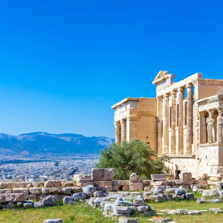
Nur notwendige Cookies
Unvergleichlich lecker
Mit dem Klick auf „geht klar” ermöglichen Sie uns Ihnen über Cookies
personalisierte Werbung und passende Angebote anzeigen. Über „anpas
Cookies” werden lediglich technisch notwendige Cookies gespeichert
Anpassen
Geht klar
Datenschutzerklärung
Cookierichtlinie
Impressum
« zurück
Ihre Cookie-Präferenzen verwalten
Wählen Sie, welche Cookies Sie auf check24.de akzeptieren.
Die Cookierichtlinie finden Sie
hier.
Notwendig