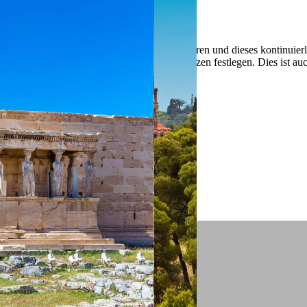
 ein verbessertes Nutzungserlebnis zu servieren und dieses kontinuier
sen” können Sie Ihre persönlichen Präferenzen festlegen. Dies ist au
.