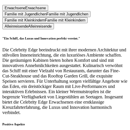
Erwachsene
Erwachsene
Familie mit Jugendlichen
Familie mit Jugendlichen
Familie mit Kleinkindern
Familie mit Kleinkindern
Alleinreisende
Alleinreisende
"Ein Schiff, das Luxus und Innovation perfekt vereint."
Die Celebrity Edge beeindruckt mit ihrer modernen Architektur und
stilvollen Inneneinrichtung, die ein luxuriöses Ambiente schaffen.
Die geräumigen Kabinen bieten hohen Komfort und sind mit
innovativen Annehmlichkeiten ausgestattet. Kulinarisch verwöhnt
das Schiff mit einer Vielzahl von Restaurants, darunter das Fine-
Cut-Steakhouse und das Rooftop Garden Grill, die exquisite
Speisen servieren. Für Unterhaltung sorgen vielfältige Angebote wie
das Eden, ein dreistöckiger Raum mit Live-Performances und
interaktiven Erlebnissen. Ein kleiner Wermutstropfen ist die
begrenzte Verfügbarkeit von Liegestühlen an Seetagen. Insgesamt
bietet die Celebrity Edge Erwachsenen eine erstklassige
Kreuzfahrterfahrung, die Luxus und Innovation harmonisch
verbindet.
Positive Aspekte