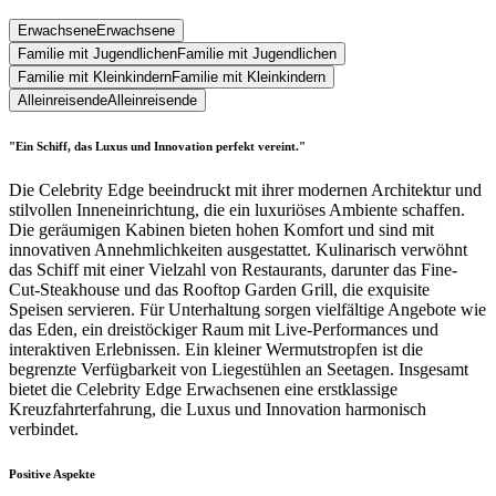
Erwachsene
Erwachsene
Familie mit Jugendlichen
Familie mit Jugendlichen
Familie mit Kleinkindern
Familie mit Kleinkindern
Alleinreisende
Alleinreisende
"Ein Schiff, das Luxus und Innovation perfekt vereint."
Die Celebrity Edge beeindruckt mit ihrer modernen Architektur und
stilvollen Inneneinrichtung, die ein luxuriöses Ambiente schaffen.
Die geräumigen Kabinen bieten hohen Komfort und sind mit
innovativen Annehmlichkeiten ausgestattet. Kulinarisch verwöhnt
das Schiff mit einer Vielzahl von Restaurants, darunter das Fine-
Cut-Steakhouse und das Rooftop Garden Grill, die exquisite
Speisen servieren. Für Unterhaltung sorgen vielfältige Angebote wie
das Eden, ein dreistöckiger Raum mit Live-Performances und
interaktiven Erlebnissen. Ein kleiner Wermutstropfen ist die
begrenzte Verfügbarkeit von Liegestühlen an Seetagen. Insgesamt
bietet die Celebrity Edge Erwachsenen eine erstklassige
Kreuzfahrterfahrung, die Luxus und Innovation harmonisch
verbindet.
Positive Aspekte