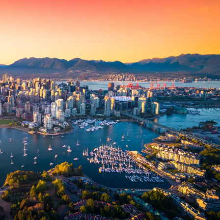
 ein verbessertes Nutzungserlebnis zu servieren und dieses kontinuier
sen” können Sie Ihre persönlichen Präferenzen festlegen. Dies ist au
.