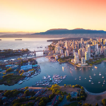
Nur notwendige Cookies
Unvergleichlich lecker
Mit dem Klick auf „geht klar” ermöglichen Sie uns Ihnen über Cookies
personalisierte Werbung und passende Angebote anzeigen. Über „anpas
Cookies” werden lediglich technisch notwendige Cookies gespeichert
Anpassen
Geht klar
Datenschutzerklärung
Cookierichtlinie
Impressum
« zurück
Ihre Cookie-Präferenzen verwalten
Wählen Sie, welche Cookies Sie auf check24.de akzeptieren.
Die Cookierichtlinie finden Sie
hier.
Notwendig